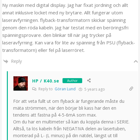
Ny maskin med digital display. Jag har fixat jordning och allt
annat inklusive locket med ny brytare. Allt fungerar utom
laseravfyrningen. flyback-transformatorn skickar spänning
genom den röda kabeln. Jag har testat med en beröringsfri
spänningsprovare. den blinkar till när jag trycker på
laseravfyrning. Kan vara för lite av spänning från PSU (flyback-
transformatorn) eller fel på laserröret.
Reply
HP / K40.se
Author
Reply to
Göran Lund
5 years ago
För att veta fullt ut om flyback är fungerande måste du
mäta strömmen, när den börjar bli kass har den en
tendens att fastna på 4-5-6mA som max.
Om du har en multimeter så kan du koppla denna i SERIE.
Alltså, ta lös kabeln från NEGATIVA delen av lasertuben,
monterad på L- (L minus) på din nätdel, längst ut till