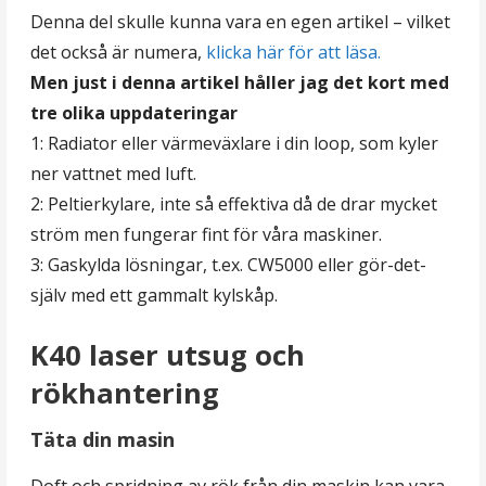
Denna del skulle kunna vara en egen artikel – vilket
det också är numera,
klicka här för att läsa.
Men just i denna artikel håller jag det kort med
tre olika uppdateringar
1: Radiator eller värmeväxlare i din loop, som kyler
ner vattnet med luft.
2: Peltierkylare, inte så effektiva då de drar mycket
ström men fungerar fint för våra maskiner.
3: Gaskylda lösningar, t.ex. CW5000 eller gör-det-
själv med ett gammalt kylskåp.
K40 laser utsug och
rökhantering
Täta din masin
Doft och spridning av rök från din maskin kan vara