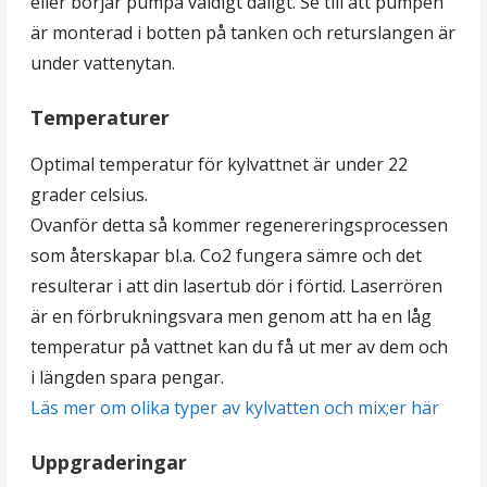
eller börjar pumpa väldigt dåligt. Se till att pumpen
är monterad i botten på tanken och returslangen är
under vattenytan.
Temperaturer
Optimal temperatur för kylvattnet är under 22
grader celsius.
Ovanför detta så kommer regenereringsprocessen
som återskapar bl.a. Co2 fungera sämre och det
resulterar i att din lasertub dör i förtid. Laserrören
är en förbrukningsvara men genom att ha en låg
temperatur på vattnet kan du få ut mer av dem och
i längden spara pengar.
Läs mer om olika typer av kylvatten och mix;er här
Uppgraderingar